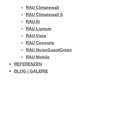
RAU Climatewall
RAU Climatewall S
RAU Al
RAU Lignum
RAU Vista
RAU Concrete
RAU NoiseGuardGreen
RAU Mobile
REFERENZEN
BLOG / GALERIE