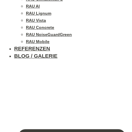
RAU Al
RAU Lignum
RAU Vista
RAU Concrete
RAU NoiseGuardGreen
RAU Mobile
REFERENZEN
BLOG / GALERIE