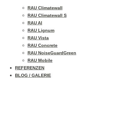
RAU Climatewall
RAU Climatewall S
RAU Al
RAU Lignum
RAU Vista
RAU Concrete
RAU NoiseGuardGreen
RAU Mobile
REFERENZEN
BLOG / GALERIE