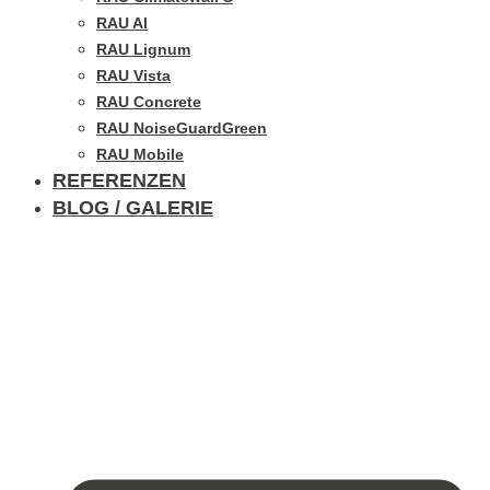
RAU Al
RAU Lignum
RAU Vista
RAU Concrete
RAU NoiseGuardGreen
RAU Mobile
REFERENZEN
BLOG / GALERIE