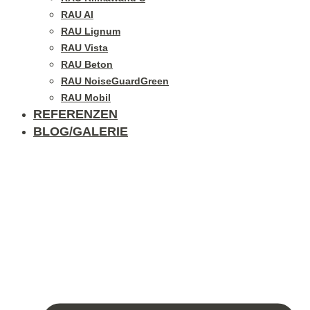
RAU Al
RAU Lignum
RAU Vista
RAU Beton
RAU NoiseGuardGreen
RAU Mobil
REFERENZEN
BLOG/GALERIE