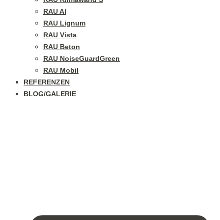
RAU Al
RAU Lignum
RAU Vista
RAU Beton
RAU NoiseGuardGreen
RAU Mobil
REFERENZEN
BLOG/GALERIE