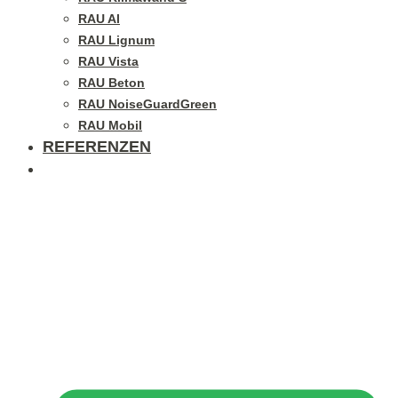
RAU Al
RAU Lignum
RAU Vista
RAU Beton
RAU NoiseGuardGreen
RAU Mobil
REFERENZEN
BLOG/GALERIE