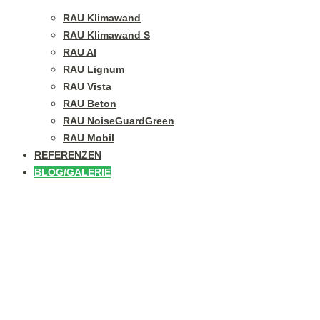
RAU Klimawand
RAU Klimawand S
RAU Al
RAU Lignum
RAU Vista
RAU Beton
RAU NoiseGuardGreen
RAU Mobil
REFERENZEN
BLOG/GALERIE