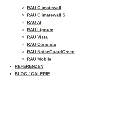
RAU Climatewall
RAU Climatewall S
RAU Al
RAU Lignum
RAU Vista
RAU Concrete
RAU NoiseGuardGreen
RAU Mobile
REFERENZEN
BLOG / GALERIE