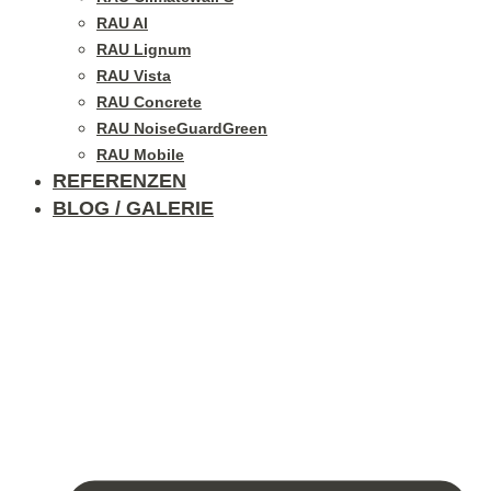
RAU Al
RAU Lignum
RAU Vista
RAU Concrete
RAU NoiseGuardGreen
RAU Mobile
REFERENZEN
BLOG / GALERIE