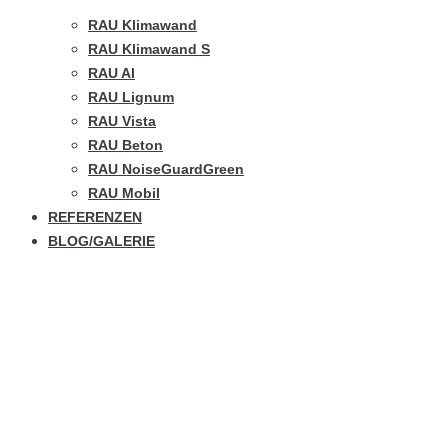
RAU Klimawand
RAU Klimawand S
RAU Al
RAU Lignum
RAU Vista
RAU Beton
RAU NoiseGuardGreen
RAU Mobil
REFERENZEN
BLOG/GALERIE