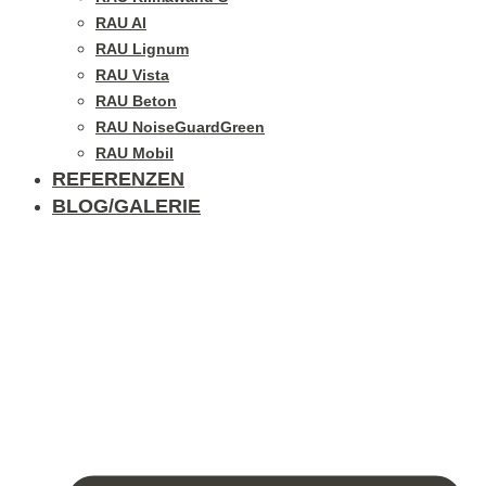
RAU Al
RAU Lignum
RAU Vista
RAU Beton
RAU NoiseGuardGreen
RAU Mobil
REFERENZEN
BLOG/GALERIE