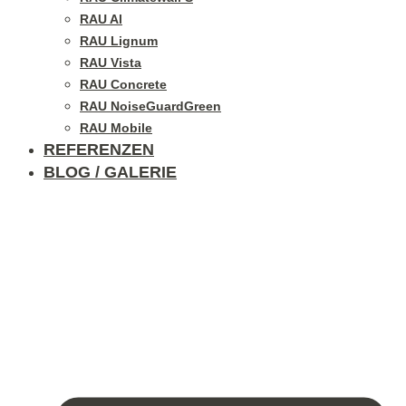
RAU Al
RAU Lignum
RAU Vista
RAU Concrete
RAU NoiseGuardGreen
RAU Mobile
REFERENZEN
BLOG / GALERIE