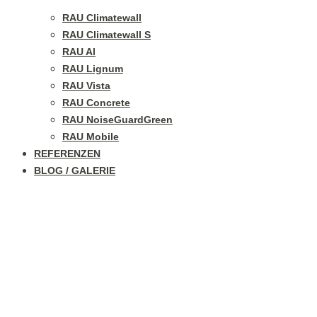
RAU Climatewall
RAU Climatewall S
RAU Al
RAU Lignum
RAU Vista
RAU Concrete
RAU NoiseGuardGreen
RAU Mobile
REFERENZEN
BLOG / GALERIE