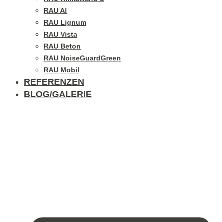
RAU Al
RAU Lignum
RAU Vista
RAU Beton
RAU NoiseGuardGreen
RAU Mobil
REFERENZEN
BLOG/GALERIE