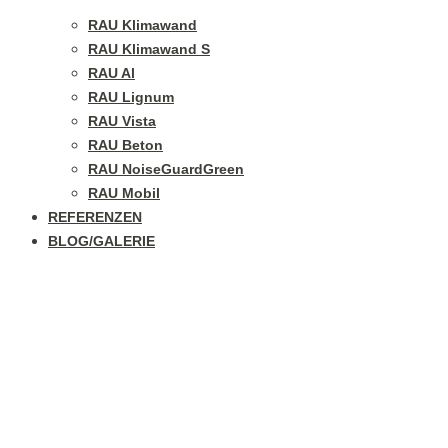
RAU Klimawand
RAU Klimawand S
RAU Al
RAU Lignum
RAU Vista
RAU Beton
RAU NoiseGuardGreen
RAU Mobil
REFERENZEN
BLOG/GALERIE