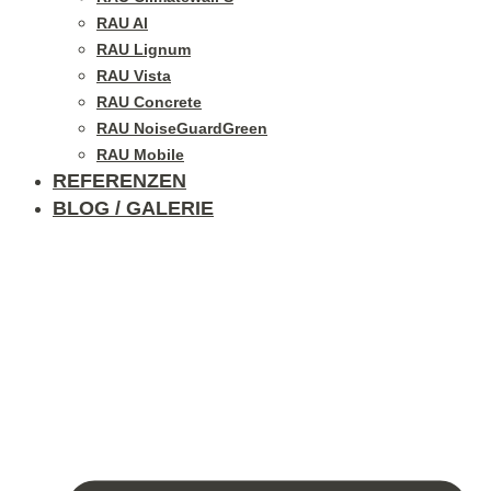
RAU Al
RAU Lignum
RAU Vista
RAU Concrete
RAU NoiseGuardGreen
RAU Mobile
REFERENZEN
BLOG / GALERIE