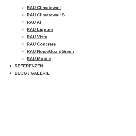
RAU Climatewall
RAU Climatewall S
RAU Al
RAU Lignum
RAU Vista
RAU Concrete
RAU NoiseGuardGreen
RAU Mobile
REFERENZEN
BLOG / GALERIE