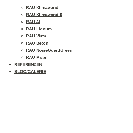
RAU Klimawand
RAU Klimawand S
RAU Al
RAU Lignum
RAU Vista
RAU Beton
RAU NoiseGuardGreen
RAU Mobil
REFERENZEN
BLOG/GALERIE