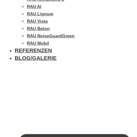
RAU Al
RAU Lignum
RAU Vista
RAU Beton
RAU NoiseGuardGreen
RAU Mobil
REFERENZEN
BLOG/GALERIE