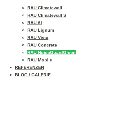
RAU Climatewall
RAU Climatewall S
RAU Al
RAU Lignum
RAU Vista
RAU Concrete
RAU NoiseGuardGreen
RAU Mobile
REFERENZEN
BLOG / GALERIE