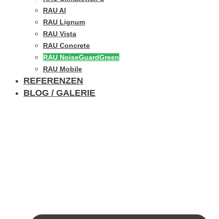
RAU Al
RAU Lignum
RAU Vista
RAU Concrete
RAU NoiseGuardGreen
RAU Mobile
REFERENZEN
BLOG / GALERIE