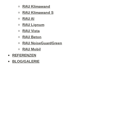
RAU Klimawand
RAU Klimawand S
RAU Al
RAU Lignum
RAU Vista
RAU Beton
RAU NoiseGuardGreen
RAU Mobil
REFERENZEN
BLOG/GALERIE