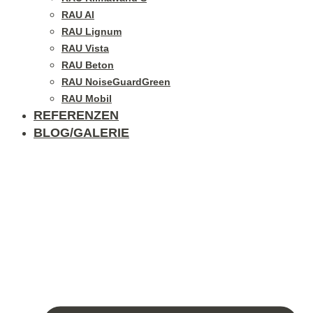
RAU Al
RAU Lignum
RAU Vista
RAU Beton
RAU NoiseGuardGreen
RAU Mobil
REFERENZEN
BLOG/GALERIE