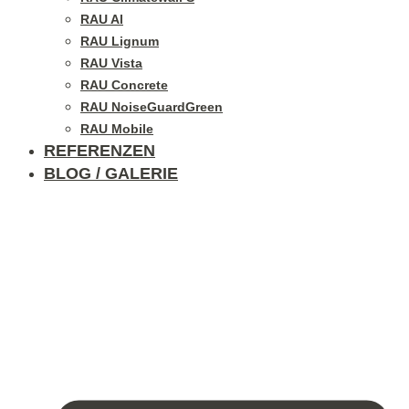
RAU Al
RAU Lignum
RAU Vista
RAU Concrete
RAU NoiseGuardGreen
RAU Mobile
REFERENZEN
BLOG / GALERIE