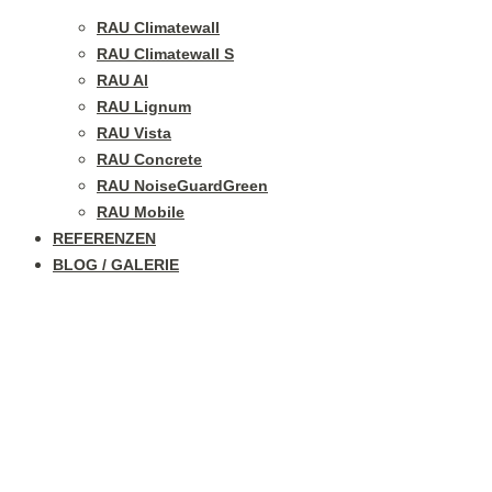
RAU Climatewall
RAU Climatewall S
RAU Al
RAU Lignum
RAU Vista
RAU Concrete
RAU NoiseGuardGreen
RAU Mobile
REFERENZEN
BLOG / GALERIE