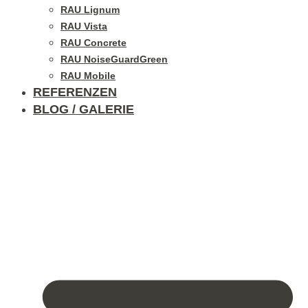
RAU Lignum
RAU Vista
RAU Concrete
RAU NoiseGuardGreen
RAU Mobile
REFERENZEN
BLOG / GALERIE