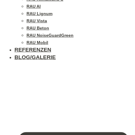
RAU Al
RAU Lignum
RAU Vista
RAU Beton
RAU NoiseGuardGreen
RAU Mobil
REFERENZEN
BLOG/GALERIE