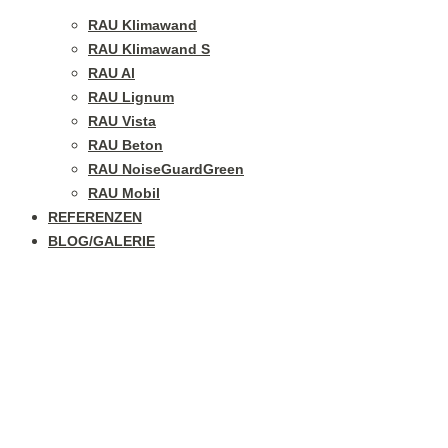
RAU Klimawand
RAU Klimawand S
RAU Al
RAU Lignum
RAU Vista
RAU Beton
RAU NoiseGuardGreen
RAU Mobil
REFERENZEN
BLOG/GALERIE