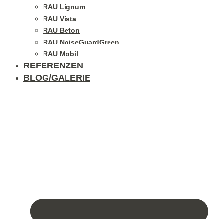
RAU Lignum
RAU Vista
RAU Beton
RAU NoiseGuardGreen
RAU Mobil
REFERENZEN
BLOG/GALERIE