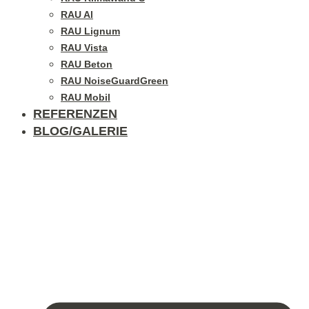
RAU Al
RAU Lignum
RAU Vista
RAU Beton
RAU NoiseGuardGreen
RAU Mobil
REFERENZEN
BLOG/GALERIE