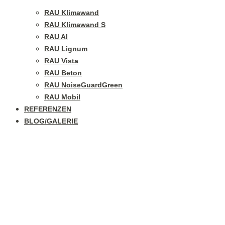
RAU Klimawand
RAU Klimawand S
RAU Al
RAU Lignum
RAU Vista
RAU Beton
RAU NoiseGuardGreen
RAU Mobil
REFERENZEN
BLOG/GALERIE