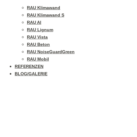
RAU Klimawand
RAU Klimawand S
RAU Al
RAU Lignum
RAU Vista
RAU Beton
RAU NoiseGuardGreen
RAU Mobil
REFERENZEN
BLOG/GALERIE