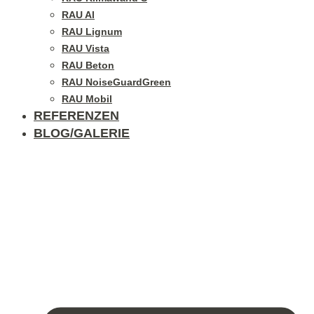
RAU Al
RAU Lignum
RAU Vista
RAU Beton
RAU NoiseGuardGreen
RAU Mobil
REFERENZEN
BLOG/GALERIE