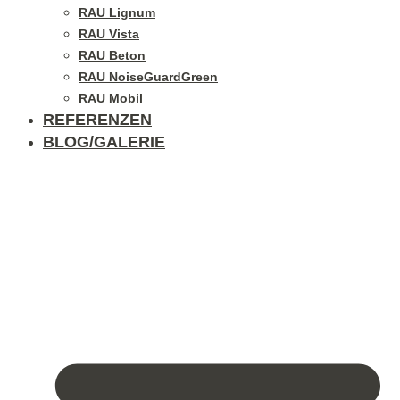
RAU Lignum
RAU Vista
RAU Beton
RAU NoiseGuardGreen
RAU Mobil
REFERENZEN
BLOG/GALERIE